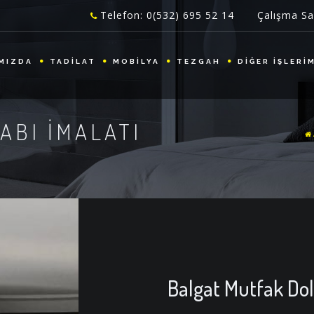
Telefon: 0(532) 695 52 14
Çalışma Sa
MIZDA
TADİLAT
MOBİLYA
TEZGAH
DİĞER İŞLERİ
ABI İMALATI
Balgat Mutfak Dol