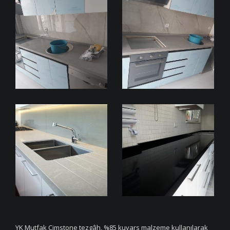
YK Mutfak Çimstone tezgâh, %85 kuvars malzeme kullanılarak