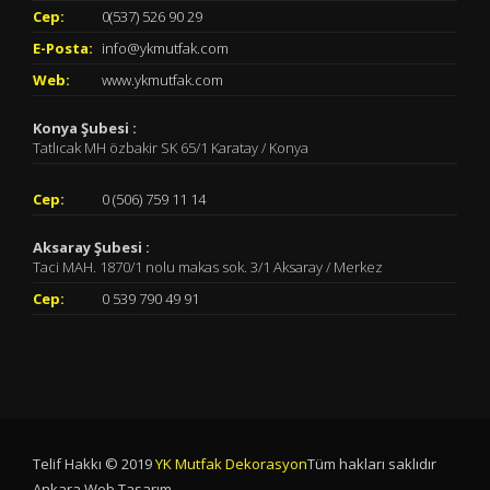
Cep:
0(537) 526 90 29
E-Posta:
info@ykmutfak.com
Web:
www.ykmutfak.com
Konya Şubesi :
Tatlıcak MH özbakir SK 65/1 Karatay / Konya
Cep:
0 (506) 759 11 14
Aksaray Şubesi :
Taci MAH. 1870/1 nolu makas sok. 3/1 Aksaray / Merkez
Cep:
0 539 790 49 91
Telif Hakkı © 2019
YK Mutfak Dekorasyon
Tüm hakları saklıdır
Ankara Web Tasarım