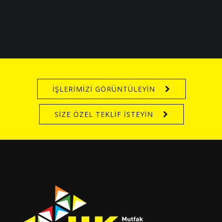
İŞLERİMİZİ GÖRÜNTÜLEYİN
SİZE ÖZEL TEKLİF İSTEYİN