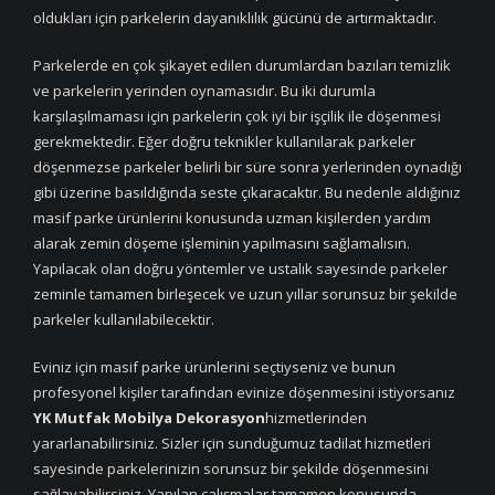
oldukları için parkelerin dayanıklılık gücünü de artırmaktadır.
Parkelerde en çok şikayet edilen durumlardan bazıları temizlik
ve parkelerin yerinden oynamasıdır. Bu iki durumla
karşılaşılmaması için parkelerin çok iyi bir işçilik ile döşenmesi
gerekmektedir. Eğer doğru teknikler kullanılarak parkeler
döşenmezse parkeler belirli bir süre sonra yerlerinden oynadığı
gibi üzerine basıldığında seste çıkaracaktır. Bu nedenle aldığınız
masif parke ürünlerini konusunda uzman kişilerden yardım
alarak zemin döşeme işleminin yapılmasını sağlamalısın.
Yapılacak olan doğru yöntemler ve ustalık sayesinde parkeler
zeminle tamamen birleşecek ve uzun yıllar sorunsuz bir şekilde
parkeler kullanılabilecektir.
Eviniz için masif parke ürünlerini seçtiyseniz ve bunun
profesyonel kişiler tarafından evinize döşenmesini istiyorsanız
YK Mutfak Mobilya Dekorasyon
hizmetlerinden
yararlanabilirsiniz. Sizler için sunduğumuz tadilat hizmetleri
sayesinde parkelerinizin sorunsuz bir şekilde döşenmesini
sağlayabilirsiniz. Yapılan çalışmalar tamamen konusunda