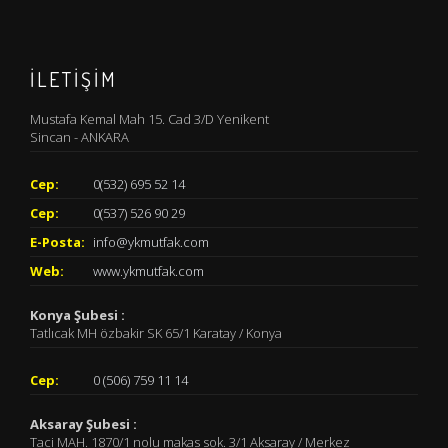
İLETİŞİM
Mustafa Kemal Mah 15. Cad 3/D Yenikent
Sincan - ANKARA
Cep:
0(532) 695 52 14
Cep:
0(537) 526 90 29
E-Posta:
info@ykmutfak.com
Web:
www.ykmutfak.com
Konya Şubesi :
Tatlıcak MH özbakir SK 65/1 Karatay / Konya
Cep:
0 (506) 759 11 14
Aksaray Şubesi :
Taci MAH. 1870/1 nolu makas sok. 3/1 Aksaray / Merkez