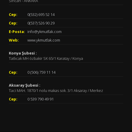
Sincan - ANKARA
Cep:
0(532) 695 52 14
Cep:
0(537) 526 90 29
E-Posta:
info@ykmutfak.com
Web:
www.ykmutfak.com
Konya Şubesi :
Tatlıcak MH özbakir SK 65/1 Karatay / Konya
Cep:
0 (506) 759 11 14
Aksaray Şubesi :
Taci MAH. 1870/1 nolu makas sok. 3/1 Aksaray / Merkez
Cep:
0 539 790 49 91