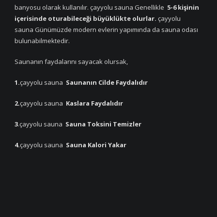
banyosu olarak kullanılır. çayyolu sauna Genellikle
5-6 kişinin
içerisinde oturabileceği büyüklükte olurlar.
çayyolu
sauna Günümüzde modern evlerin yapımında da sauna odası
bulunabilmektedir.
Saunanın faydalarını sayacak olursak,
1.
çayyolu sauna
Saunanın Cilde Faydalıdır
2.
çayyolu sauna
Kaslara Faydalıdır
3
.çayyolu sauna
Sauna Toksini Temizler
4.
çayyolu sauna
Sauna Kalori Yakar