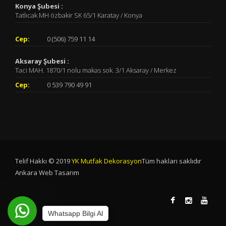
Konya Şubesi :
Tatlıcak MH özbakir SK 65/1 Karatay / Konya
Cep:
0 (506) 759 11 14
Aksaray Şubesi :
Taci MAH. 1870/1 nolu makas sok. 3/1 Aksaray / Merkez
Cep:
0 539 790 49 91
Telif Hakkı © 2019
YK Mutfak Dekorasyon
Tüm hakları saklıdır
Ankara Web Tasarım
Whatsapp Bilgi Al