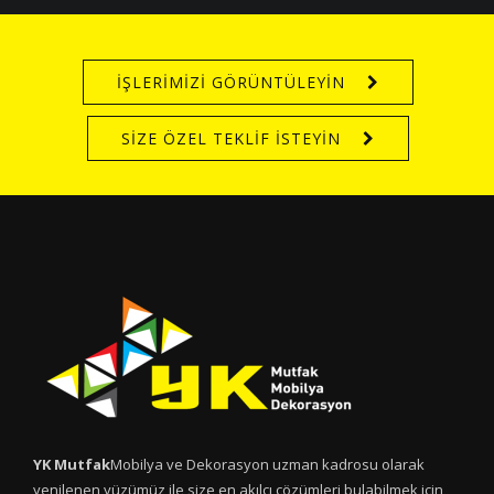
İŞLERİMİZİ GÖRÜNTÜLEYİN
SİZE ÖZEL TEKLİF İSTEYİN
YK Mutfak
Mobilya ve Dekorasyon uzman kadrosu olarak
yenilenen yüzümüz ile size en akılcı çözümleri bulabilmek için