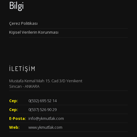
Bilgi
Çerez Politikası
Kişisel Verilerin Korunması
İLETİŞİM
Mustafa Kemal Mah 15. Cad 3/D Yenikent
Sincan - ANKARA
Cep:
0(532) 695 52 14
Cep:
0(537) 526 90 29
E-Posta:
info@ykmutfak.com
Web:
www.ykmutfak.com