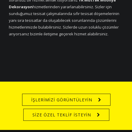
sorunsuz bir hizmet almak istiyorsanız
YK Mutfak Mobilya
Dekorasyon
hizmetlerinden yararlanabilirsiniz. Sizler için
sunduğumuz tesisat çalışmalarında sıfır tesisat döşemelerinin
yanı sıra tesisatlar da oluşabilecek sorunlarında çözümlerini
hizmetlerimizde bulabilirsiniz. Sizlerde uzun soluklu çözümler
arıyorsanız bizimle iletişime geçerek hizmet alabilirsiniz.
İŞLERİMİZİ GÖRÜNTÜLEYİN
SİZE ÖZEL TEKLİF İSTEYİN