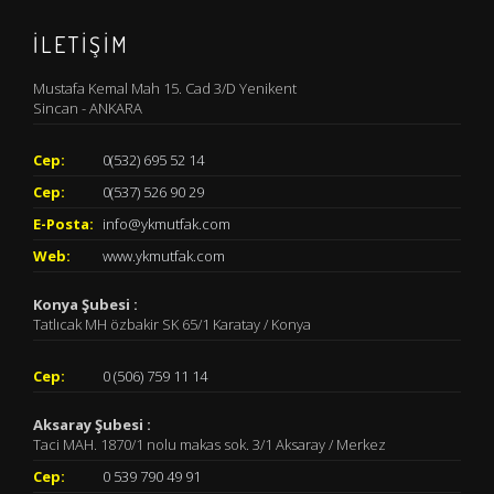
İLETİŞİM
Mustafa Kemal Mah 15. Cad 3/D Yenikent
Sincan - ANKARA
Cep:
0(532) 695 52 14
Cep:
0(537) 526 90 29
E-Posta:
info@ykmutfak.com
Web:
www.ykmutfak.com
Konya Şubesi :
Tatlıcak MH özbakir SK 65/1 Karatay / Konya
Cep:
0 (506) 759 11 14
Aksaray Şubesi :
Taci MAH. 1870/1 nolu makas sok. 3/1 Aksaray / Merkez
Cep:
0 539 790 49 91