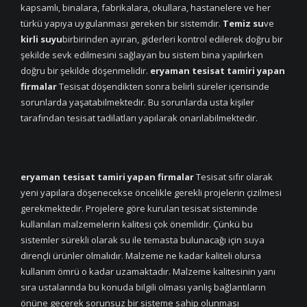
kapsamlı, binalara, fabrikalara, okullara, hastanelere ve her
türkü yapıya uygulanması gereken bir sistemdir.
Temiz su
ve
kirli suyu
birbirinden ayıran, giderleri kontrol edilerek doğru bir
şekilde sevk edilmesini sağlayan bu sistem bina yapılırken
doğru bir şekilde döşenmelidir.
eryaman tesisat tamiri yapan
firmalar
Tesisat döşendikten sonra belirli süreler içerisinde
sorunlarda yaşatabilmektedir. Bu sorunlarda usta kişiler
tarafından tesisat tadilatları yapılarak onarılabilmektedir.
eryaman tesisat tamiri yapan firmalar
Tesisat sıfır olarak
yeni yapılara döşenecekse öncelikle gerekli projelerin çizilmesi
gerekmektedir. Projelere göre kurulan tesisat sisteminde
kullanılan malzemelerin kalitesi çok önemlidir. Çünkü bu
sistemler sürekli olarak su ile temasta bulunacağı için suya
dirençli ürünler olmalıdır. Malzeme ne kadar kaliteli olursa
kullanım ömrü o kadar uzamaktadır. Malzeme kalitesinin yanı
sıra ustalarında bu konuda bilgili olması yanlış bağlantıların
önüne geçerek sorunsuz bir sisteme sahip olunması