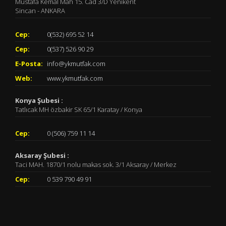
Mustafa Kemal Mah 15. Cad 3/D Yenikent
Sincan - ANKARA
Cep:
0(532) 695 52 14
Cep:
0(537) 526 90 29
E-Posta:
info@ykmutfak.com
Web:
www.ykmutfak.com
Konya Şubesi :
Tatlıcak MH özbakir SK 65/1 Karatay / Konya
Cep:
0 (506) 759 11 14
Aksaray Şubesi :
Taci MAH. 1870/1 nolu makas sok. 3/1 Aksaray / Merkez
Cep:
0 539 790 49 91