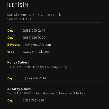
İLETİŞİM
Mustafa Kemal Mah 15. Cad 3/D Yenikent
Sincan - ANKARA
Cep:
0(532) 695 52 14
Cep:
0(537) 526 90 29
E-Posta:
info@ykmutfak.com
Web:
www.ykmutfak.com
Konya Şubesi :
Tatlıcak MH özbakir SK 65/1 Karatay / Konya
Cep:
0 (506) 759 11 14
Aksaray Şubesi :
Taci MAH. 1870/1 nolu makas sok. 3/1 Aksaray / Merkez
Cep:
0 539 790 49 91