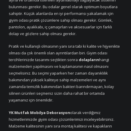
ayna ve ortamda istenilen aydınlatmayı sağlayacak sistemin
bulunması gerekir. Bu odalar genel olarak optimum boyutlara
sahiptir. Küçük alanlarda en iyi performansı yakalamak için
giyim odası pratik çözümlere sahip olması gerekir. Gömlek,
pantolon, ayakkabı, iç çamaşırları ve aksesuarlar için farklı
dolap ve gözlere sahip olması gerekir.
Pratik ve kullanışlı olmasının yanı sıra tabi ki kalite ve hijyenikte
olması da çok önemli olan ayrıntılardan biri. Giyim odası
tercihlerinizde tasarımı seçtikten sonra
dolapların
hangi
malzemeden yapılmasını ve kaplamasının nasıl olmasını
seçmelisiniz. Bu seçimi yaparken her zaman dayanıklılık
bakımından yüksek kaliteye sahip malzemeleri ve aynı
zamanda temizlik bakımından bakteri barındırmayan, kolay
silinen ürünleri seçmeniz sizin daha rahat bir ortamda
yaşamanız için önemlidir.
YK Mutfak Mobilya Dekorasyon
olarak verdiğimiz
hizmetlerimizde giyim odası çözümlerimizi inceleyebilirsiniz.
Malzeme kalitesinin yanı sıra montaj kalitesi ve kapakların