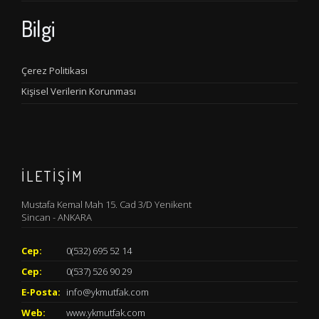
Bilgi
Çerez Politikası
Kişisel Verilerin Korunması
İLETİŞİM
Mustafa Kemal Mah 15. Cad 3/D Yenikent
Sincan - ANKARA
Cep:
0(532) 695 52 14
Cep:
0(537) 526 90 29
E-Posta:
info@ykmutfak.com
Web:
www.ykmutfak.com