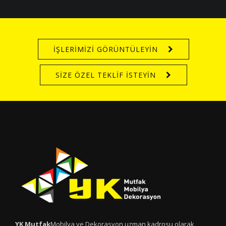
İŞLERİMİZİ GÖRÜNTÜLEYİN
SİZE ÖZEL TEKLİF İSTEYİN
YK Mutfak
Mobilya ve Dekorasyon uzman kadrosu olarak