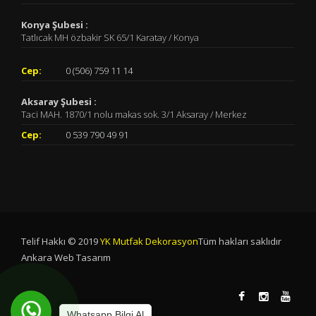
Konya Şubesi :
Tatlıcak MH özbakir SK 65/1 Karatay / Konya
Cep:
0 (506) 759 11 14
Aksaray Şubesi :
Taci MAH. 1870/1 nolu makas sok. 3/1 Aksaray / Merkez
Cep:
0 539 790 49 91
Telif Hakkı © 2019
YK Mutfak Dekorasyon
Tüm hakları saklıdır
Ankara Web Tasarım
Whatsapp Bilgi Al